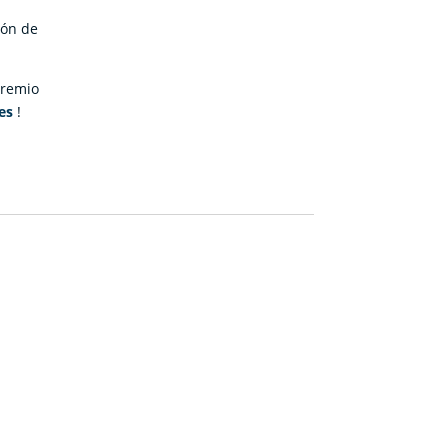
ión de
premio
es
!