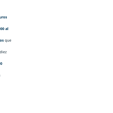
uros
00 al
os
que
 diez
00
s