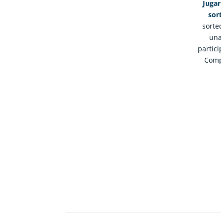
Jugar
sor
sorte
una
partic
Comp