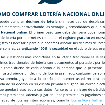
OMO COMPRAR LOTERÍA NACIONAL ONLI
 puede comprar
décimos de lotería
sin necesidad de desplazar
ier momento, aprovechando las ventajas y comodidades que le of
 Nacional online
. El primer paso que debe dar para poder com
de lotería por internet es completar el
registro gratuito
en nuest
gistro es necesario para que podamos asociar sus décimos de loter
ersonales,
garantizando 100% la seguridad
en el cobro de sus pre
las cuestiones más conflictivas en la lotería tradicional es la se
imos tradicionales de lotería son documentos al portador, por l
ce como dueño de cada décimo a la persona que lo presente. 
i usted pierde un décimo de lotería premiado, cualquier person
su premio. Jugando a la lotería por internet usted recibirá u
da de su décimo en su cuenta privada y si gana un correo elect
ue quedará asociado a sus datos. Así se evita el riesgo de pérdid
mos premiados. Además, jugar en línea permite a los jugadores a
iedad de loterías internacionales, como la
lotería Powerball en