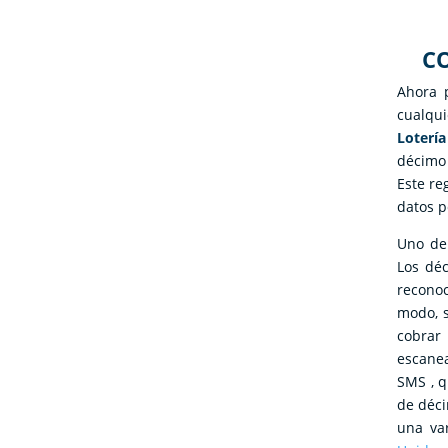
C
Ahora
cualqu
Lotería
décimo 
Este re
datos p
Uno de 
Los déc
recono
modo, s
cobrar 
escanea
SMS , q
de déci
una var