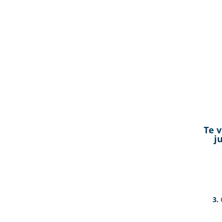
Te v
j
3.