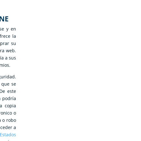
NE
se y en
rece la
prar su
ra web.
ía a sus
mios.
guridad.
o que se
De este
a podría
na copia
ronico o
a o robo
cceder a
 Estados