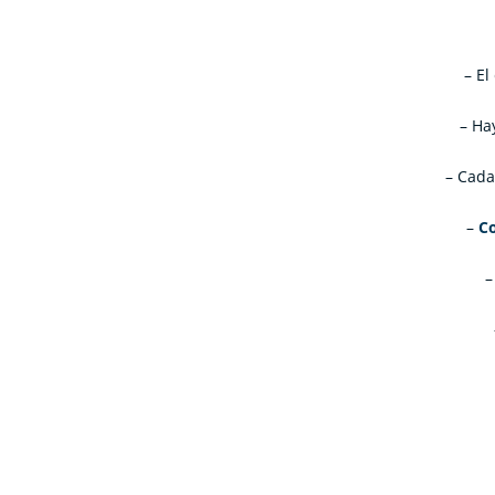
– El
– Ha
– Cada
–
C
–