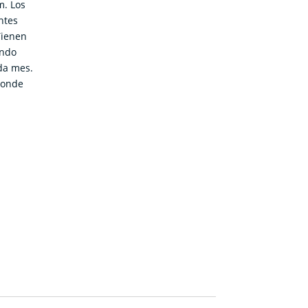
m. Los
ntes
Tienen
undo
da mes.
donde