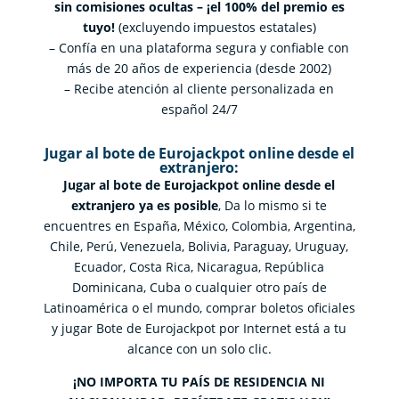
sin comisiones ocultas – ¡el 100% del premio es
tuyo!
(excluyendo impuestos estatales)
– Confía en una plataforma segura y confiable con
más de 20 años de experiencia (desde 2002)
– Recibe atención al cliente personalizada en
español 24/7
Jugar al bote de Eurojackpot online desde el
extranjero:
Jugar al bote de Eurojackpot online desde el
extranjero ya es posible
, Da lo mismo si te
encuentres en España, México, Colombia, Argentina,
Chile, Perú, Venezuela, Bolivia, Paraguay, Uruguay,
Ecuador, Costa Rica, Nicaragua, República
Dominicana, Cuba o cualquier otro país de
Latinoamérica o el mundo, comprar boletos oficiales
y jugar Bote de Eurojackpot por Internet está a tu
alcance con un solo clic.
¡NO IMPORTA TU PAÍS DE RESIDENCIA NI