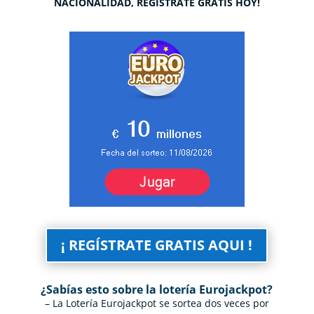
NACIONALIDAD, REGÍSTRATE GRATIS HOY!
¡ REGÍSTRATE GRATIS AQUI !
¿Sabías esto sobre la lotería Eurojackpot?
– La Lotería Eurojackpot se sortea dos veces por