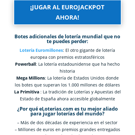
¡JUGAR AL EUROJACKPOT
AHORA!
Botes adicionales de lotería mundial que no
te puedes perder:
Lotería Euromillones
: El otro gigante de lotería
europea con premios estratosféricos
Powerball
: La lotería estadounidense que ha hecho
historia
Mega Millions
: La lotería de Estados Unidos donde
los botes que superan los 1.000 millones de dólares
La Primitiva
: La tradición de Loterías y Apuestas del
Estado de España ahora accesible globalmente
¿Por qué eLoterias.com es tu mejor aliado
para jugar loterías del mundo?
– Más de dos décadas de experiencia en el sector
– Millones de euros en premios grandes entregados