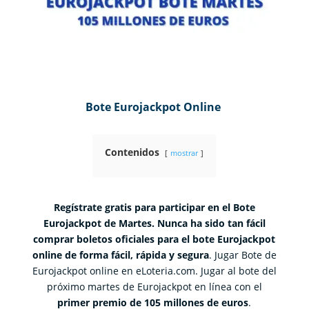
Bote Eurojackpot Online
Contenidos
mostrar
Regístrate gratis para participar en el Bote
Eurojackpot de Martes. Nunca ha sido tan fácil
comprar boletos oficiales para el bote Eurojackpot
online de forma fácil, rápida y segura
. Jugar Bote de
Eurojackpot online en eLoteria.com. Jugar al bote del
próximo martes de Eurojackpot en línea con el
primer premio de 105 millones de euros
.