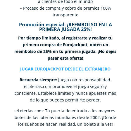
a clientes de todo el mundo
– Proceso de compra y cobro de premios 100%
transparente
Promoción especial: ¡REEMBOLSO EN LA
PRIMERA JUGADA 25%!
Por tiempo limitado, al registrarte y realizar tu
primera compra de Eurojackpot, obtén un
reembolso de 25% en tu primera jugada. ¡No dejes
pasar esta oferta!
JUGAR EUROJACKPOT DESDE EL EXTRANJERO
Recuerda siempre:
Juega con responsabilidad.
eLoterias.com promueve el juego seguro y
consciente. Establece límites y nunca apuestes más
de lo que puedes permitirte perder.
eLoterias.com: Tu puerta de entrada a los mayores
botes de las loterías mundiales desde 2002. ¡Donde
los sueños se hacen realidad, un boleto a la vez!