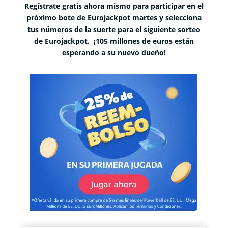
Regístrate gratis ahora mismo para participar en el
próximo bote de Eurojackpot martes y selecciona
tus números de la suerte para el siguiente sorteo
de Eurojackpot. ¡105 millones de euros están
esperando a su nuevo dueño!