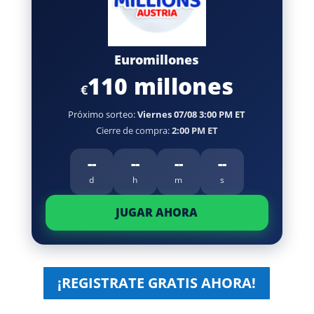
Euromillones
110 millones
€
Próximo sorteo:
Viernes 07/08 3:00 PM ET
Cierre de compra:
2:00 PM ET
--
--
--
--
d
h
m
s
JUGAR AHORA
¡REGISTRATE GRATIS AHORA!