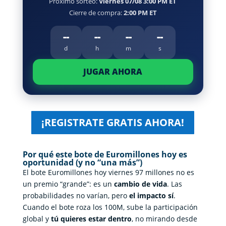
Próximo sorteo:
Viernes 07/08 3:00 PM ET
Cierre de compra:
2:00 PM ET
--
--
--
--
d
h
m
s
JUGAR AHORA
¡REGISTRATE GRATIS AHORA!
Por qué este bote de Euromillones hoy es
oportunidad (y no “una más”)
El bote Euromillones hoy viernes 97 millones no es
un premio “grande”: es un
cambio de vida
. Las
probabilidades no varían, pero
el impacto sí
.
Cuando el bote roza los 100M, sube la participación
global y
tú quieres estar dentro
, no mirando desde