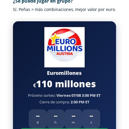
¿Se puede jugar en grupo?
Sí. Peñas = más combinaciones, mejor valor por euro.
Euromillones
110 millones
€
Próximo sorteo:
Viernes 07/08 3:00 PM ET
Cierre de compra:
2:00 PM ET
--
--
--
--
d
h
m
s