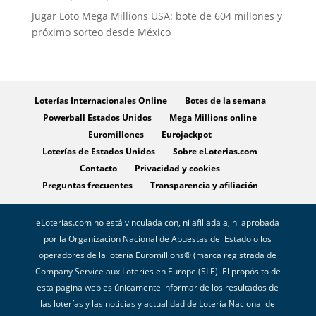
Jugar Loto Mega Millions USA: bote de 604 millones y
próximo sorteo desde México
Loterías Internacionales Online
Botes de la semana
Powerball Estados Unidos
Mega Millions online
Euromillones
Eurojackpot
Loterías de Estados Unidos
Sobre eLoterias.com
Contacto
Privacidad y cookies
Preguntas frecuentes
Transparencia y afiliación
eLoterias.com no está vinculada con, ni afiliada a, ni aprobada
por la Organizacion Nacional de Apuestas del Estado o los
operadores de la lotería Euromillions® (marca registrada de
Company Service aux Loteries en Europe (SLE). El propósito de
esta pagina web es únicamente informar de los resultados de
las loterías y las noticias y actualidad de Lotería Nacional de