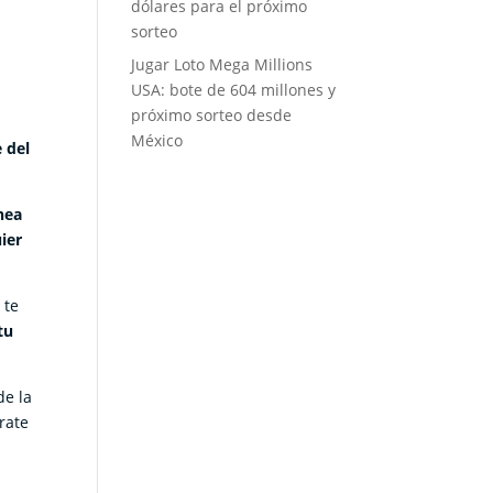
dólares para el próximo
sorteo
Jugar Loto Mega Millions
USA: bote de 604 millones y
próximo sorteo desde
México
 del
ínea
ier
 te
tu
de la
rate