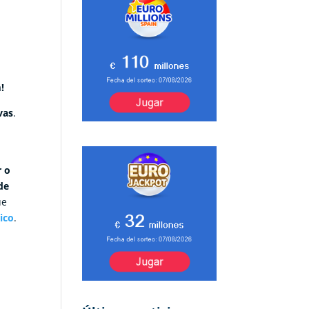
!
vas
.
r o
de
ue
ico
.