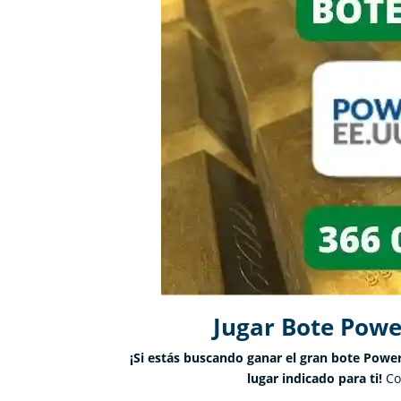
Jugar Bote Powe
¡Si estás buscando ganar el gran bote Power
lugar indicado para ti!
Com