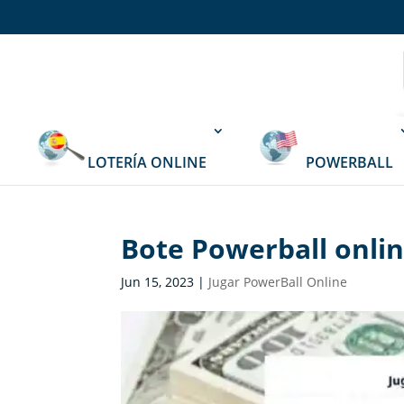
LOTERÍA ONLINE
POWERBALL
Bote Powerball onlin
Jun 15, 2023
|
Jugar PowerBall Online