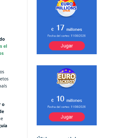
ndo
s el
os
dos
letos
país
r o
de
ue
guía