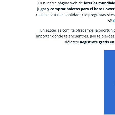
En nuestra página web de
loterías
mundiale
jugar y comprar boletos para el bote Powerb
residas o tu nacionalidad. ¿Te preguntas si es
sí!
C
En eLoterias.com, te ofrecemos la oportuni
importar dónde te encuentres. ¡No te pierdas
dólares!
Regístrate gratis e