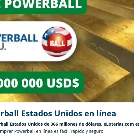
rball Estados Unidos en línea
ball Estados Unidos de 366 millones de dólares, eLoterias.com es
prar Powerball en línea es fácil, rápido y seguro.