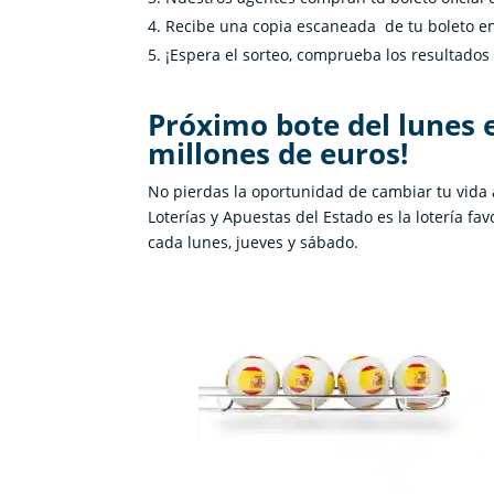
Recibe una copia escaneada de tu boleto en
¡Espera el sorteo, comprueba los resultados 
Próximo bote del lunes
e
millones de euros!
No pierdas la oportunidad de cambiar tu vida 
Loterías y Apuestas del Estado es la lotería fa
cada lunes, jueves y sábado.