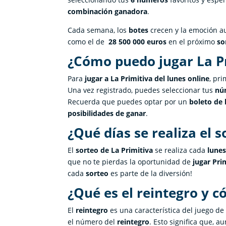
combinación ganadora
.
Cada semana, los
botes
crecen y la emoción 
como el de
28 500 000 euros
en el próximo
so
¿Cómo puedo jugar La Pr
Para
jugar a La Primitiva del lunes online
, pr
Una vez registrado, puedes seleccionar tus
nú
Recuerda que puedes optar por un
boleto de 
posibilidades de ganar
.
¿Qué días se realiza el 
El
sorteo de La Primitiva
se realiza cada
lune
que no te pierdas la oportunidad de
jugar Pri
cada
sorteo
es parte de la diversión!
¿Qué es el reintegro y 
El
reintegro
es una característica del juego de
el número del
reintegro
. Esto significa que, a