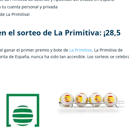
 tu cuenta personal y privada
de La Primitiva!
n el sorteo de La Primitiva: ¡28,5
al ganar el primer premio y bote de
La Primitiva
. La Primitiva de
vorita de España, nunca ha sido tan accesible. Los sorteos se celebr