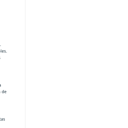
.
les.
s
a
n de
tas