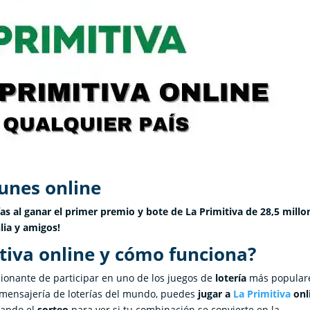
lunes online
ías al ganar el primer premio y bote de La Primitiva de 28,5 millo
lia y amigos!
itiva online y cómo funciona?
onante de participar en uno de los juegos de
lotería
más popular
 mensajería de loterías del mundo, puedes
jugar a
La Primitiva
onl
rando el
sorteo
para ver si tu combinación se convierte en la