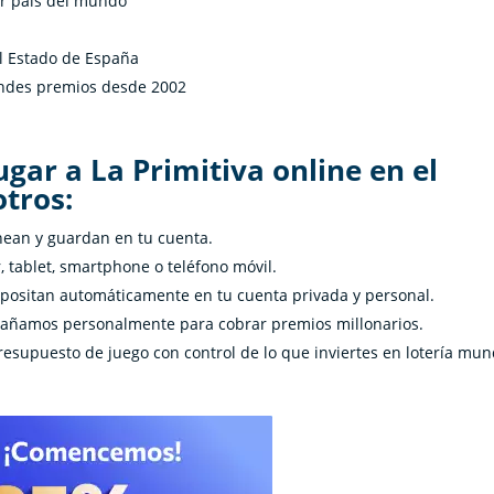
er país del mundo
el Estado de España
andes premios desde 2002
ugar a La Primitiva online en el
tros:
nean y guardan en tu cuenta.
 tablet, smartphone o teléfono móvil.
positan automáticamente en tu cuenta privada y personal.
ñamos personalmente para cobrar premios millonarios.
esupuesto de juego con control de lo que inviertes en lotería mun