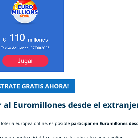
STRATE GRATIS AHORA!
r al Euromillones desde el extranje
 lotería europea online, es posible
participar en Euromillones des
en un punto oficial, lo escanea y lo sube a tu cuenta online.