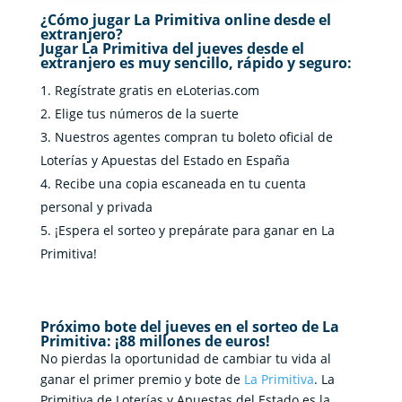
¿Cómo jugar La Primitiva online desde el
extranjero?
Jugar La Primitiva del jueves desde el
extranjero es muy sencillo, rápido y seguro
:
Regístrate gratis en eLoterias.com
Elige tus números de la suerte
Nuestros agentes compran tu boleto oficial de
Loterías y Apuestas del Estado en España
Recibe una copia escaneada en tu cuenta
personal y privada
¡Espera el sorteo y prepárate para ganar en La
Primitiva!
Próximo bote del jueves en el sorteo de La
Primitiva: ¡88 millones de euros!
No pierdas la oportunidad de cambiar tu vida al
ganar el primer premio y bote de
La Primitiva
. La
Primitiva de Loterías y Apuestas del Estado es la