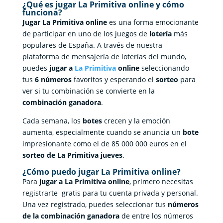
¿Qué es jugar La Primitiva online y cómo
funciona?
Jugar La Primitiva online
es una forma emocionante
de participar en uno de los juegos de
lotería
más
populares de España. A través de nuestra
plataforma de mensajería de loterías del mundo,
puedes
jugar a
La Primitiva
online
seleccionando
tus
6 números
favoritos y esperando el
sorteo
para
ver si tu combinación se convierte en la
combinación ganadora
.
Cada semana, los
botes
crecen y la emoción
aumenta, especialmente cuando se anuncia un
bote
impresionante como el de 85 000 000 euros en el
sorteo de La Primitiva jueves
.
¿Cómo puedo jugar La Primitiva online?
Para
jugar a La Primitiva online
, primero necesitas
registrarte gratis para tu cuenta privada y personal.
Una vez registrado, puedes seleccionar tus
números
de la combinación ganadora
de entre los números