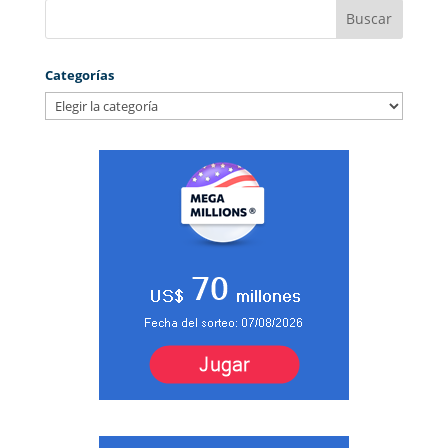
Categorías
Categorías