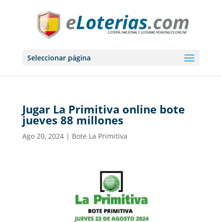
Seleccionar página
Jugar La Primitiva online bote
jueves 88 millones
Ago 20, 2024
|
Bote La Primitiva