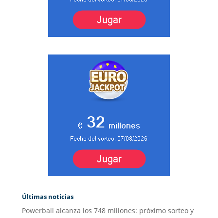
Últimas noticias
Powerball alcanza los 748 millones: próximo sorteo y