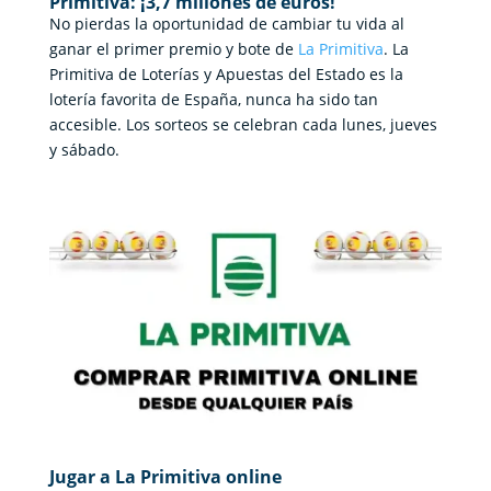
Primitiva: ¡3,7 millones de euros!
No pierdas la oportunidad de cambiar tu vida al
ganar el primer premio y bote de
La Primitiva
. La
Primitiva de Loterías y Apuestas del Estado es la
lotería favorita de España, nunca ha sido tan
accesible. Los sorteos se celebran cada lunes, jueves
y sábado.
Jugar a La Primitiva online