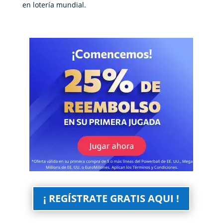
en lotería mundial.
¡ REGÍSTRATE GRATIS AQUI !