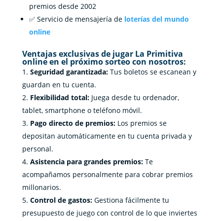
premios desde 2002
✅ Servicio de mensajería de
loterías del mundo
online
Ventajas exclusivas de jugar La Primitiva
online en el próximo sorteo con nosotros:
Seguridad garantizada:
Tus boletos se escanean y
guardan en tu cuenta.
Flexibilidad total:
Juega desde tu ordenador,
tablet, smartphone o teléfono móvil.
Pago directo de premios:
Los premios se
depositan automáticamente en tu cuenta privada y
personal.
Asistencia para grandes premios:
Te
acompañamos personalmente para cobrar premios
millonarios.
Control de gastos:
Gestiona fácilmente tu
presupuesto de juego con control de lo que inviertes