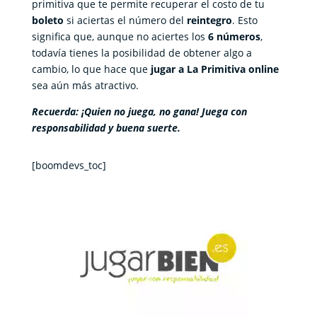
primitiva que te permite recuperar el costo de tu
boleto
si aciertas el número del
reintegro
. Esto
significa que, aunque no aciertes los
6 números
,
todavía tienes la posibilidad de obtener algo a
cambio, lo que hace que
jugar a La Primitiva online
sea aún más atractivo.
Recuerda: ¡Quien no juega, no gana! Juega con
responsabilidad y buena suerte.
[boomdevs_toc]