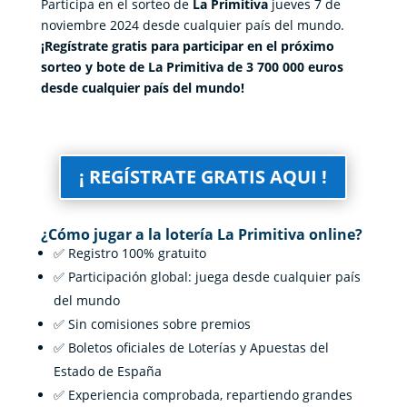
Participa en el sorteo de
La Primitiva
jueves 7 de
noviembre 2024 desde cualquier país del mundo.
¡Regístrate gratis para participar en el próximo
sorteo y bote de La Primitiva de 3 700 000 euros
desde cualquier país del mundo!
¡ REGÍSTRATE GRATIS AQUI !
¿Cómo jugar a la lotería La Primitiva online?
✅ Registro 100% gratuito
✅ Participación global: juega desde cualquier país
del mundo
✅ Sin comisiones sobre premios
✅ Boletos oficiales de Loterías y Apuestas del
Estado de España
✅ Experiencia comprobada, repartiendo grandes