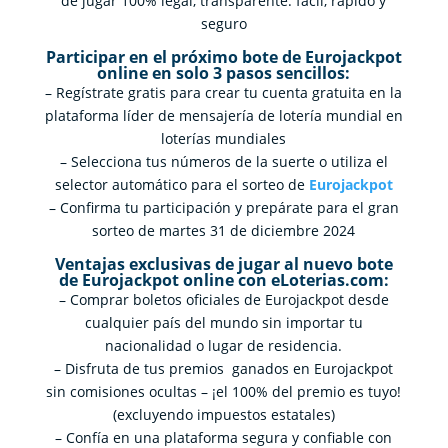
de jugar 100% legal, transparente. fácil, rápido y
seguro
Participar en el próximo bote de Eurojackpot
online en solo 3 pasos sencillos:
– Regístrate gratis para crear tu cuenta gratuita en la
plataforma líder de mensajería de lotería mundial en
loterías mundiales
– Selecciona tus números de la suerte o utiliza el
selector automático para el sorteo de
Eurojackpot
– Confirma tu participación y prepárate para el gran
sorteo de martes 31 de diciembre 2024
Ventajas exclusivas de jugar al nuevo bote
de Eurojackpot online con eLoterias.com:
– Comprar boletos oficiales de Eurojackpot desde
cualquier país del mundo sin importar tu
nacionalidad o lugar de residencia.
– Disfruta de tus premios ganados en Eurojackpot
sin comisiones ocultas – ¡el 100% del premio es tuyo!
(excluyendo impuestos estatales)
– Confía en una plataforma segura y confiable con