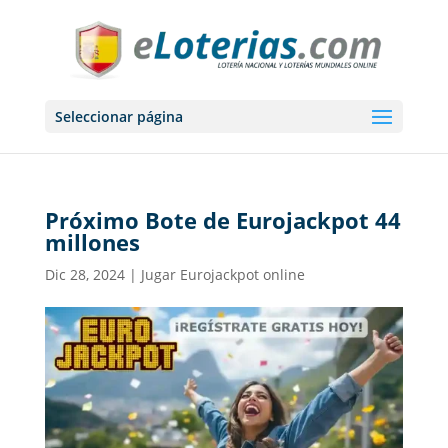
Seleccionar página
Próximo Bote de Eurojackpot 44
millones
Dic 28, 2024
|
Jugar Eurojackpot online