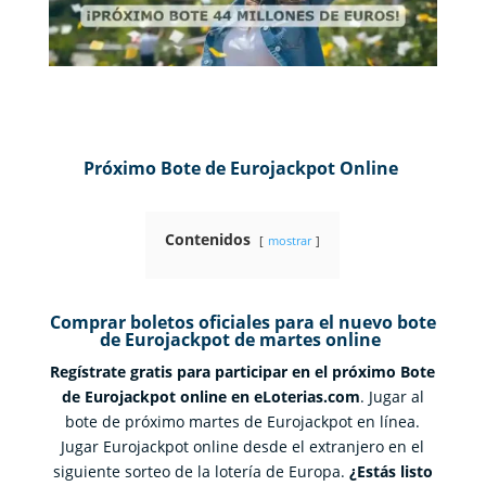
Próximo Bote de Eurojackpot Online
Contenidos
mostrar
Comprar boletos oficiales para el nuevo bote
de Eurojackpot de martes online
Regístrate gratis para participar en el próximo Bote
de Eurojackpot online en eLoterias.com
. Jugar al
bote de próximo martes de Eurojackpot en línea.
Jugar Eurojackpot online desde el extranjero en el
siguiente sorteo de la lotería de Europa.
¿Estás listo