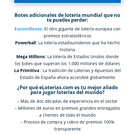
Botes adicionales de lotería mundial que no
te puedes perder:
Euromillones
: El otro gigante de lotería europea con
premios estratosféricos
Powerball
: La lotería estadounidense que ha hecho
historia
Mega Millions
: La lotería de Estados Unidos donde
los botes que superan los 1.000 millones de dólares
La Primitiva
: La tradición de Loterías y Apuestas del
Estado de España ahora accesible globalmente
¿Por qué eLoterias.com es tu mejor aliado
para jugar loterías del mundo?
– Más de dos décadas de experiencia en el sector
– Millones de euros en premios grandes entregados
a clientes de todo el mundo
– Proceso de compra y cobro de premios 100%
transparente