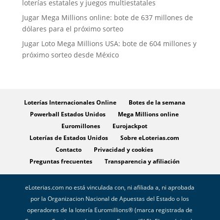
loterías estatales y juegos multiestatales
Jugar Mega Millions online: bote de 637 millones de
dólares para el próximo sorteo
Jugar Loto Mega Millions USA: bote de 604 millones y
próximo sorteo desde México
Loterías Internacionales Online
Botes de la semana
Powerball Estados Unidos
Mega Millions online
Euromillones
Eurojackpot
Loterías de Estados Unidos
Sobre eLoterias.com
Contacto
Privacidad y cookies
Preguntas frecuentes
Transparencia y afiliación
eLoterias.com no está vinculada con, ni afiliada a, ni aprobada
por la Organizacion Nacional de Apuestas del Estado o los
operadores de la lotería Euromillions® (marca registrada de