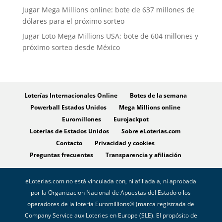
Jugar Mega Millions online: bote de 637 millones de
dólares para el próximo sorteo
Jugar Loto Mega Millions USA: bote de 604 millones y
próximo sorteo desde México
Loterías Internacionales Online
Botes de la semana
Powerball Estados Unidos
Mega Millions online
Euromillones
Eurojackpot
Loterías de Estados Unidos
Sobre eLoterias.com
Contacto
Privacidad y cookies
Preguntas frecuentes
Transparencia y afiliación
eLoterias.com no está vinculada con, ni afiliada a, ni aprobada
por la Organizacion Nacional de Apuestas del Estado o los
operadores de la lotería Euromillions® (marca registrada de
Company Service aux Loteries en Europe (SLE). El propósito de