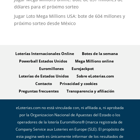
dólares para el próximo sorteo
Jugar Loto Mega Millions USA: bote de 604 millones y
próximo sorteo desde México
Loterías Internacionales Online
Botes de la semana
Powerball Estados Unidos
Mega Millions online
Euromillones
Eurojackpot
Loterías de Estados Unidos
Sobre eLoterias.com
Contacto
Privacidad y cookies
Preguntas frecuentes
Transparencia y afiliación
eLoterias.com no está vinculada con, ni afiliada a, ni aprobada
por la Organizacion Nacional de Apuestas del Estado o los
operadores de la lotería Euromillions® (marca registrada de
Company Service aux Loteries en Europe (SLE). El propósito de
esta pagina web es únicamente informar de los resultados de