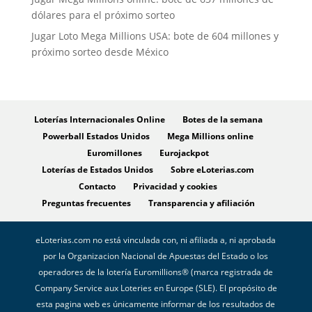
dólares para el próximo sorteo
Jugar Loto Mega Millions USA: bote de 604 millones y
próximo sorteo desde México
Loterías Internacionales Online
Botes de la semana
Powerball Estados Unidos
Mega Millions online
Euromillones
Eurojackpot
Loterías de Estados Unidos
Sobre eLoterias.com
Contacto
Privacidad y cookies
Preguntas frecuentes
Transparencia y afiliación
eLoterias.com no está vinculada con, ni afiliada a, ni aprobada
por la Organizacion Nacional de Apuestas del Estado o los
operadores de la lotería Euromillions® (marca registrada de
Company Service aux Loteries en Europe (SLE). El propósito de
esta pagina web es únicamente informar de los resultados de