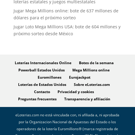
loterías estatales y juegos multiestatales
Jugar Mega Millions online: bote de 637 millones de
dólares para el próximo sorteo
Jugar Loto Mega Millions USA: bote de 604 millones y
próximo sorteo desde México
Loterías Internacionales Online
Botes de la semana
Powerball Estados Unidos
Mega Millions online
Euromillones
Eurojackpot
Loterías de Estados Unidos
Sobre eLoterias.com
Contacto
Privacidad y cookies
Preguntas frecuentes
Transparencia y afiliación
eLoterias.com no está vinculada con, ni afiliada a, ni aprobada
por la Organizacion Nacional de Apuestas del Estado o los
operadores de la lotería Euromillions® (marca registrada de