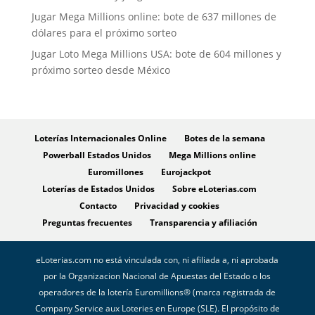
Jugar Mega Millions online: bote de 637 millones de
dólares para el próximo sorteo
Jugar Loto Mega Millions USA: bote de 604 millones y
próximo sorteo desde México
Loterías Internacionales Online
Botes de la semana
Powerball Estados Unidos
Mega Millions online
Euromillones
Eurojackpot
Loterías de Estados Unidos
Sobre eLoterias.com
Contacto
Privacidad y cookies
Preguntas frecuentes
Transparencia y afiliación
eLoterias.com no está vinculada con, ni afiliada a, ni aprobada
por la Organizacion Nacional de Apuestas del Estado o los
operadores de la lotería Euromillions® (marca registrada de
Company Service aux Loteries en Europe (SLE). El propósito de