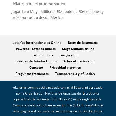
dólares para el próximo sorteo
Jugar Loto Mega Millions USA: bote de 604 millones y
próximo sorteo desde México
Loterías Internacionales Online
Botes de la semana
Powerball Estados Unidos
Mega Millions online
Euromillones
Eurojackpot
Loterías de Estados Unidos
Sobre eLoterias.com
Contacto
Privacidad y cookies
Preguntas frecuentes
Transparencia y afiliación
eLoterias.com no está vinculada con, ni afiliada a, ni aprobada
por la Organizacion Nacional de Apuestas del Estado o los
operadores de la lotería Euromillions® (marca registrada de
Company Service aux Loteries en Europe (SLE). El propósito de
esta pagina web es únicamente informar de los resultados de