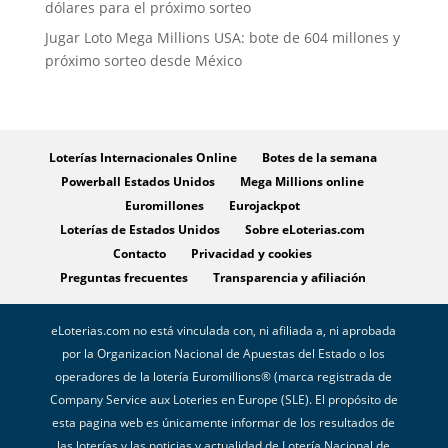
dólares para el próximo sorteo
Jugar Loto Mega Millions USA: bote de 604 millones y
próximo sorteo desde México
Loterías Internacionales Online
Botes de la semana
Powerball Estados Unidos
Mega Millions online
Euromillones
Eurojackpot
Loterías de Estados Unidos
Sobre eLoterias.com
Contacto
Privacidad y cookies
Preguntas frecuentes
Transparencia y afiliación
eLoterias.com no está vinculada con, ni afiliada a, ni aprobada
por la Organizacion Nacional de Apuestas del Estado o los
operadores de la lotería Euromillions® (marca registrada de
Company Service aux Loteries en Europe (SLE). El propósito de
esta pagina web es únicamente informar de los resultados de
las loterías y las noticias y actualidad de Lotería Nacional de