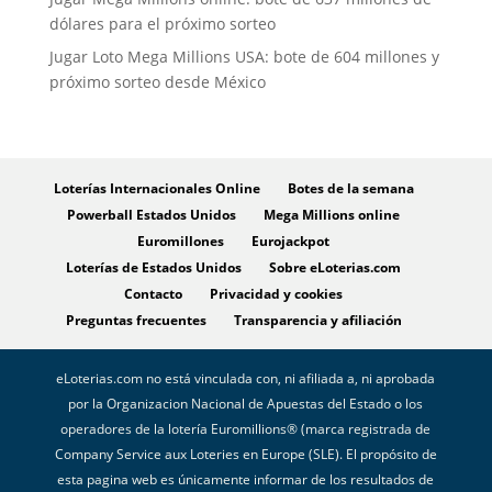
dólares para el próximo sorteo
Jugar Loto Mega Millions USA: bote de 604 millones y
próximo sorteo desde México
Loterías Internacionales Online
Botes de la semana
Powerball Estados Unidos
Mega Millions online
Euromillones
Eurojackpot
Loterías de Estados Unidos
Sobre eLoterias.com
Contacto
Privacidad y cookies
Preguntas frecuentes
Transparencia y afiliación
eLoterias.com no está vinculada con, ni afiliada a, ni aprobada
por la Organizacion Nacional de Apuestas del Estado o los
operadores de la lotería Euromillions® (marca registrada de
Company Service aux Loteries en Europe (SLE). El propósito de
esta pagina web es únicamente informar de los resultados de