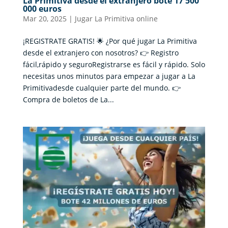
La Primitiva desde el extranjero bote 17 500
000 euros
Mar 20, 2025
|
Jugar La Primitiva online
¡REGISTRATE GRATIS! 🌟 ¿Por qué jugar La Primitiva
desde el extranjero con nosotros? 👉 Registro
fácil,rápido y seguroRegistrarse es fácil y rápido. Solo
necesitas unos minutos para empezar a jugar a La
Primitivadesde cualquier parte del mundo. 👉
Compra de boletos de La...