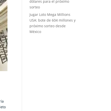
dólares para el próximo
sorteo
Jugar Loto Mega Millions
USA: bote de 604 millones y
próximo sorteo desde
México
ría
leto