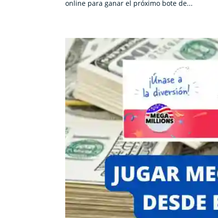
online para ganar el próximo bote de...