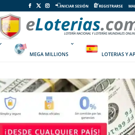
INICIAR SESIÓN
REGISTRARSE
MAP
MEGA MILLIONS
LOTERIAS Y A