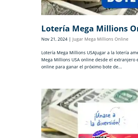
Lotería Mega Millions O
Nov 21, 2024
|
Jugar Mega Millions Online
Lotería Mega Millions USAJugar a la lotería am
Mega Millions USA online desde el extranjero 
online para ganar el próximo bote de...