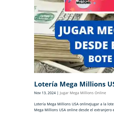
Lotería Mega Millions U
Nov 13, 2024
|
Jugar Mega Millions Online
Lotería Mega Millions USA onlineJugar a la lot
Mega Millions USA online desde el extranjero 