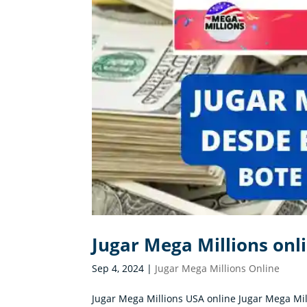
Jugar Mega Millions onl
Sep 4, 2024
|
Jugar Mega Millions Online
Jugar Mega Millions USA online Jugar Mega Mil