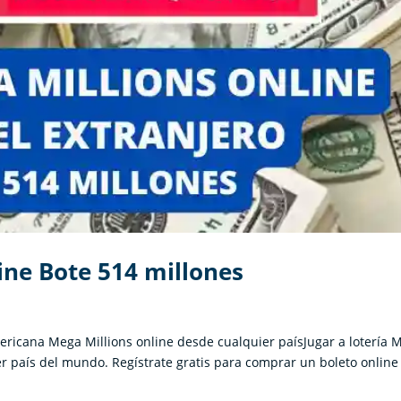
ine Bote 514 millones
mericana Mega Millions online desde cualquier paísJugar a lotería 
er país del mundo. Regístrate gratis para comprar un boleto online