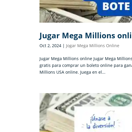
Jugar Mega Millions onl
Oct 2, 2024
|
Jogar Mega Millions Online
Jugar Mega Millions online Jugar Mega Millions
gratis para comprar un boleto online para gan
Millions USA online. Juega en el...