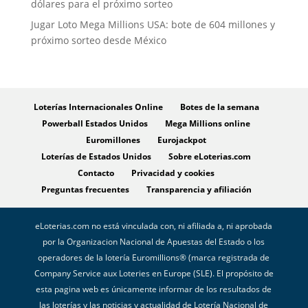
dólares para el próximo sorteo
Jugar Loto Mega Millions USA: bote de 604 millones y
próximo sorteo desde México
Loterías Internacionales Online
Botes de la semana
Powerball Estados Unidos
Mega Millions online
Euromillones
Eurojackpot
Loterías de Estados Unidos
Sobre eLoterias.com
Contacto
Privacidad y cookies
Preguntas frecuentes
Transparencia y afiliación
eLoterias.com no está vinculada con, ni afiliada a, ni aprobada
por la Organizacion Nacional de Apuestas del Estado o los
operadores de la lotería Euromillions® (marca registrada de
Company Service aux Loteries en Europe (SLE). El propósito de
esta pagina web es únicamente informar de los resultados de
las loterías y las noticias y actualidad de Lotería Nacional de