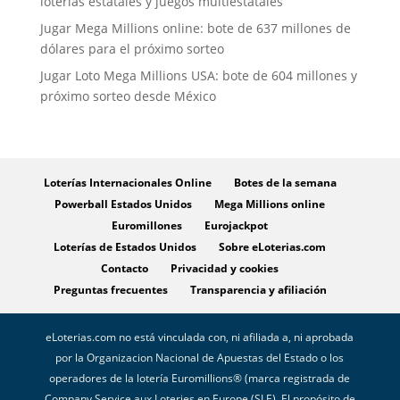
loterías estatales y juegos multiestatales
Jugar Mega Millions online: bote de 637 millones de
dólares para el próximo sorteo
Jugar Loto Mega Millions USA: bote de 604 millones y
próximo sorteo desde México
Loterías Internacionales Online
Botes de la semana
Powerball Estados Unidos
Mega Millions online
Euromillones
Eurojackpot
Loterías de Estados Unidos
Sobre eLoterias.com
Contacto
Privacidad y cookies
Preguntas frecuentes
Transparencia y afiliación
eLoterias.com no está vinculada con, ni afiliada a, ni aprobada
por la Organizacion Nacional de Apuestas del Estado o los
operadores de la lotería Euromillions® (marca registrada de
Company Service aux Loteries en Europe (SLE). El propósito de