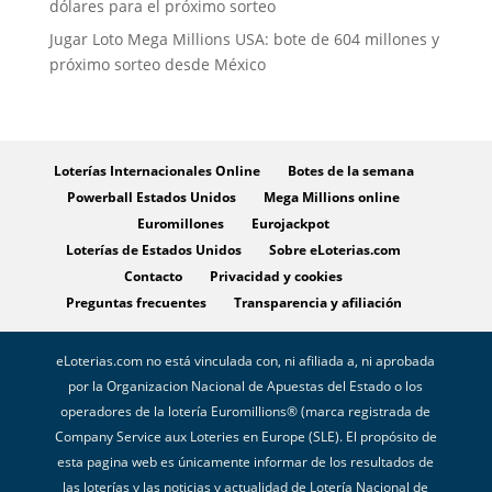
dólares para el próximo sorteo
Jugar Loto Mega Millions USA: bote de 604 millones y
próximo sorteo desde México
Loterías Internacionales Online
Botes de la semana
Powerball Estados Unidos
Mega Millions online
Euromillones
Eurojackpot
Loterías de Estados Unidos
Sobre eLoterias.com
Contacto
Privacidad y cookies
Preguntas frecuentes
Transparencia y afiliación
eLoterias.com no está vinculada con, ni afiliada a, ni aprobada
por la Organizacion Nacional de Apuestas del Estado o los
operadores de la lotería Euromillions® (marca registrada de
Company Service aux Loteries en Europe (SLE). El propósito de
esta pagina web es únicamente informar de los resultados de
las loterías y las noticias y actualidad de Lotería Nacional de