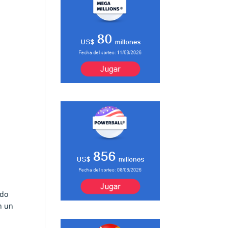
ndo
n un