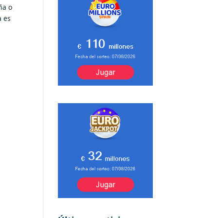
ña o
a es