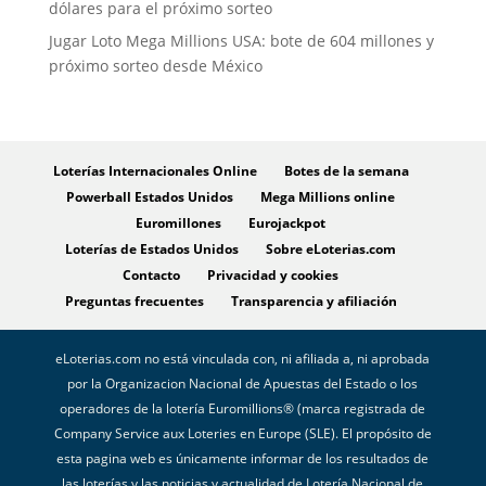
dólares para el próximo sorteo
Jugar Loto Mega Millions USA: bote de 604 millones y
próximo sorteo desde México
Loterías Internacionales Online
Botes de la semana
Powerball Estados Unidos
Mega Millions online
Euromillones
Eurojackpot
Loterías de Estados Unidos
Sobre eLoterias.com
Contacto
Privacidad y cookies
Preguntas frecuentes
Transparencia y afiliación
eLoterias.com no está vinculada con, ni afiliada a, ni aprobada
por la Organizacion Nacional de Apuestas del Estado o los
operadores de la lotería Euromillions® (marca registrada de
Company Service aux Loteries en Europe (SLE). El propósito de
esta pagina web es únicamente informar de los resultados de
las loterías y las noticias y actualidad de Lotería Nacional de