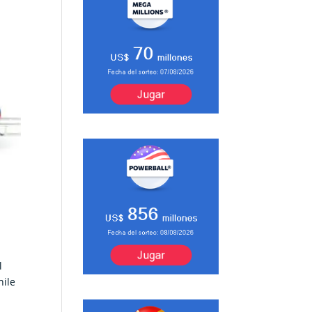
l
hile