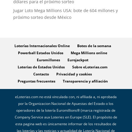
dólares para el próximo sorteo
Jugar Loto Mega Millions USA: bote de 604 millones y
próximo sorteo desde México
Loterías Internacionales Online
Botes de la semana
Powerball Estados Unidos
Mega Millions online
Euromillones
Eurojackpot
Loterías de Estados Unidos
Sobre eLoterias.com
Contacto
Privacidad y cookies
Preguntas frecuentes
Transparencia y afiliación
eLoterias.com no está vinculada con, ni afiliada a, ni aprobada
por la Organizacion Nacional de Apuestas del Estado o los
operadores de la lotería Euromillions® (marca registrada de
Company Service aux Loteries en Europe (SLE). El propósito de
esta pagina web es únicamente informar de los resultados de
las loterías y las noticias y actualidad de Lotería Nacional de