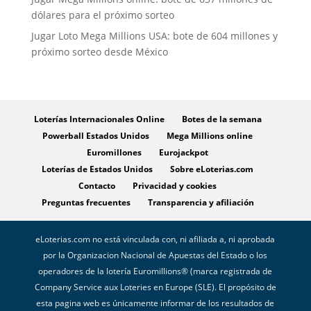
dólares para el próximo sorteo
Jugar Loto Mega Millions USA: bote de 604 millones y
próximo sorteo desde México
Loterías Internacionales Online
Botes de la semana
Powerball Estados Unidos
Mega Millions online
Euromillones
Eurojackpot
Loterías de Estados Unidos
Sobre eLoterias.com
Contacto
Privacidad y cookies
Preguntas frecuentes
Transparencia y afiliación
eLoterias.com no está vinculada con, ni afiliada a, ni aprobada
por la Organizacion Nacional de Apuestas del Estado o los
operadores de la lotería Euromillions® (marca registrada de
Company Service aux Loteries en Europe (SLE). El propósito de
esta pagina web es únicamente informar de los resultados de