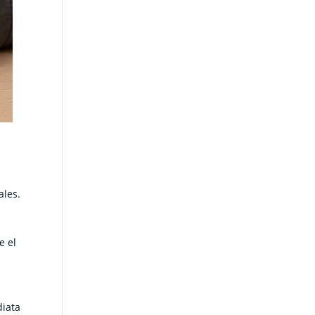
ales.
e el
diata